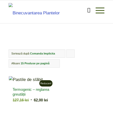
Sortează după
Comanda Implicita
Click
pentru
Afisare
15 Produse pe pagină
ordonarea
produselor
Reduceri!
ordine
Termogenic – reglarea
crescător
greutății
Prețul
Prețul
127,16
lei
62,00
lei
inițial
curent
a
este: