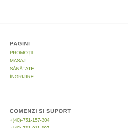
a
este:
fost:
30,50 lei.
46,99 lei.
PAGINI
PROMOȚII
MASAJ
SĂNĂTATE
ÎNGRIJIRE
COMENZI SI SUPORT
+(40)-751-157-304