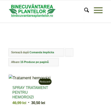
Sortează după
Comanda Implicita
Click
pentru
Afisare
15 Produse pe pagină
ordonarea
produselor
Reduceri!
ordine
SPRAY TRATAMENT
crescător
PENTRU
HEMOROIZI
Prețul
Prețul
46,99
lei
30,50
lei
inițial
curent