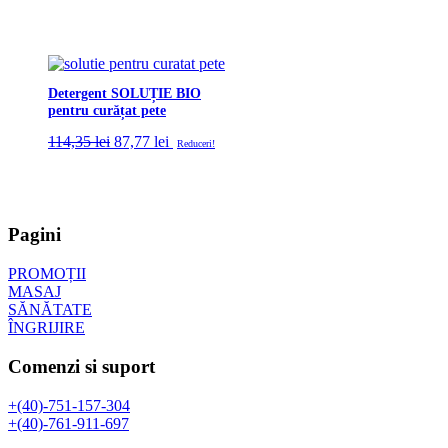
Detergent SOLUȚIE BIO
pentru curățat pete
Prețul
Prețul
114,35
lei
87,77
lei
Reduceri!
inițial
curent
a
este:
fost:
87,77 lei.
114,35 lei.
Pagini
PROMOȚII
MASAJ
SĂNĂTATE
ÎNGRIJIRE
Comenzi si suport
+(40)-751-157-304
+(40)-761-911-697