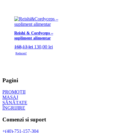
Reishi & Cordyceps –
supliment alimentar
Prețul
Prețul
168,13
lei
130,00
lei
inițial
curent
Reduceri!
a
este:
fost:
130,00 lei.
168,13 lei.
Pagini
PROMOȚII
MASAJ
SĂNĂTATE
ÎNGRIJIRE
Comenzi si suport
+(40)-751-157-304