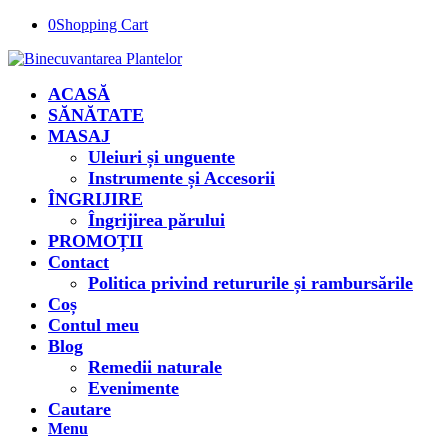
0
Shopping Cart
ACASĂ
SĂNĂTATE
MASAJ
Uleiuri și unguente
Instrumente și Accesorii
ÎNGRIJIRE
Îngrijirea părului
PROMOȚII
Contact
Politica privind retururile și rambursările
Coș
Contul meu
Blog
Remedii naturale
Evenimente
Cautare
Menu