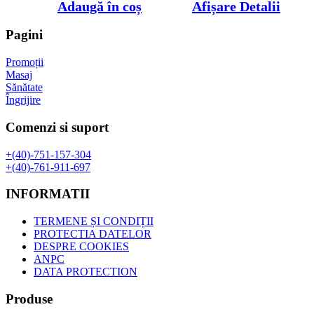
inițial
curent
Adaugă în coș
Afișare Detalii
a
este:
fost:
130,00 lei.
Pagini
168,13 lei.
Promoții
Masaj
Sănătate
Îngrijire
Comenzi si suport
+(40)-751-157-304
+(40)-761-911-697
INFORMATII
TERMENE ȘI CONDIȚII
PROTECTIA DATELOR
DESPRE COOKIES
ANPC
DATA PROTECTION
Produse