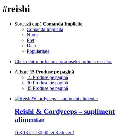
#reishi
Sortează după
Comanda Implicita
Comanda Implicita
Nume
Pret
Data
Popularitate
Click pentru ordonarea produselor ordine crescător
Afisare
15 Produse pe pagină
15 Produse pe pagină
30 Produse pe pagină
45 Produse pe pagină
Reishi & Cordyceps – supliment
alimentar
Prețul
Prețul
168,13
lei
130,00
lei
Reduceri!