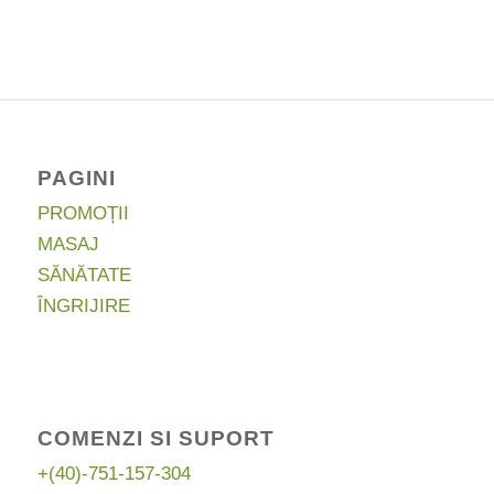
a
este:
fost:
30,00 lei.
46,99 lei.
PAGINI
PROMOȚII
MASAJ
SĂNĂTATE
ÎNGRIJIRE
COMENZI SI SUPORT
+(40)-751-157-304