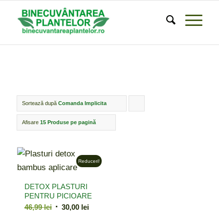
Sortează după
Comanda Implicita
Click
pentru
Afisare
15 Produse pe pagină
ordonarea
produselor
Reduceri!
ordine
crescător
DETOX PLASTURI
PENTRU PICIOARE
Prețul
Prețul
46,99
lei
30,00
lei
inițial
curent