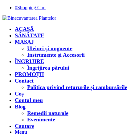
0
Shopping Cart
ACASĂ
SĂNĂTATE
MASAJ
Uleiuri și unguente
Instrumente și Accesorii
ÎNGRIJIRE
Îngrijirea părului
PROMOȚII
Contact
Politica privind retururile și rambursările
Coș
Contul meu
Blog
Remedii naturale
Evenimente
Cautare
Menu