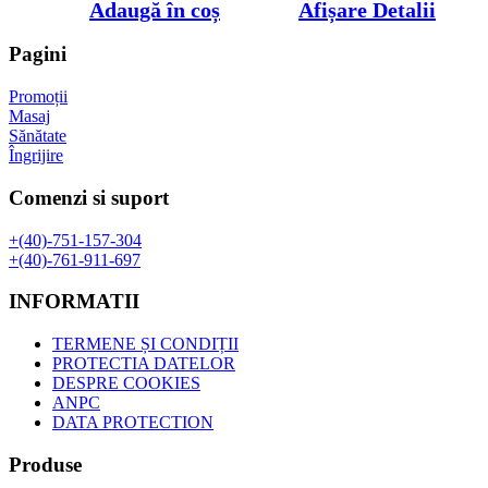
inițial
curent
Adaugă în coș
Afișare Detalii
a
este:
fost:
149,12 lei.
Pagini
236,05 lei.
Promoții
Masaj
Sănătate
Îngrijire
Comenzi si suport
+(40)-751-157-304
+(40)-761-911-697
INFORMATII
TERMENE ȘI CONDIȚII
PROTECTIA DATELOR
DESPRE COOKIES
ANPC
DATA PROTECTION
Produse