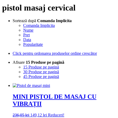
pistol masaj cervical
Sortează după
Comanda Implicita
Comanda Implicita
Nume
Pret
Data
Popularitate
Click pentru ordonarea produselor ordine crescător
Afisare
15 Produse pe pagină
15 Produse pe pagină
30 Produse pe pagină
45 Produse pe pagină
MINI PISTOL DE MASAJ CU
VIBRAȚII
Prețul
Prețul
236,05
lei
149,12
lei
Reduceri!