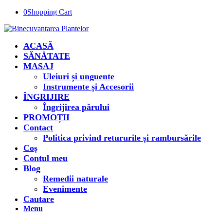
0
Shopping Cart
ACASĂ
SĂNĂTATE
MASAJ
Uleiuri și unguente
Instrumente și Accesorii
ÎNGRIJIRE
Îngrijirea părului
PROMOȚII
Contact
Politica privind retururile și rambursările
Coș
Contul meu
Blog
Remedii naturale
Evenimente
Cautare
Menu