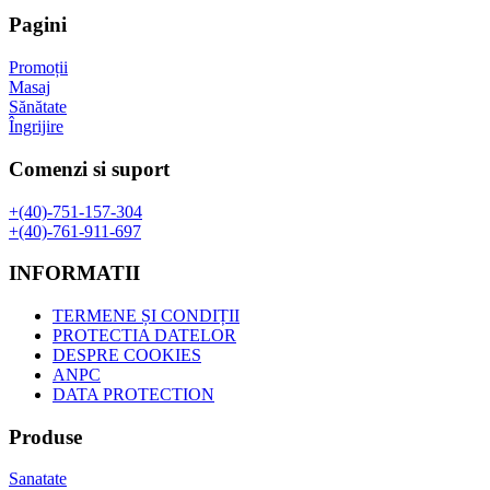
fost:
47,35 lei.
Pagini
61,37 lei.
Promoții
Masaj
Sănătate
Îngrijire
Comenzi si suport
+(40)-751-157-304
+(40)-761-911-697
INFORMATII
TERMENE ȘI CONDIȚII
PROTECTIA DATELOR
DESPRE COOKIES
ANPC
DATA PROTECTION
Produse
Sanatate