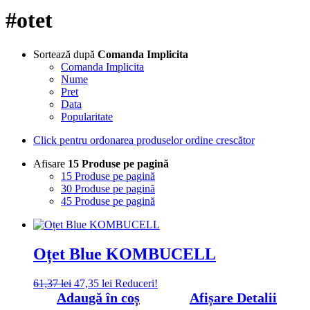
#otet
Sortează după
Comanda Implicita
Comanda Implicita
Nume
Pret
Data
Popularitate
Click pentru ordonarea produselor ordine crescător
Afisare
15 Produse pe pagină
15 Produse pe pagină
30 Produse pe pagină
45 Produse pe pagină
Oțet Blue KOMBUCELL
Prețul
Prețul
61,37
lei
47,35
lei
Reduceri!
inițial
curent
Adaugă în coș
Afișare Detalii
a
este: