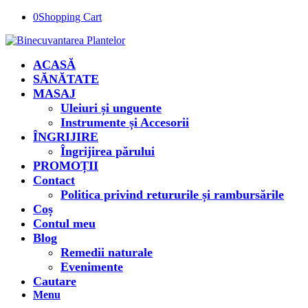
0
Shopping Cart
ACASĂ
SĂNĂTATE
MASAJ
Uleiuri și unguente
Instrumente și Accesorii
ÎNGRIJIRE
Îngrijirea părului
PROMOȚII
Contact
Politica privind retururile și rambursările
Coș
Contul meu
Blog
Remedii naturale
Evenimente
Cautare
Menu