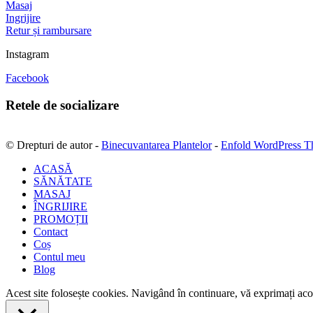
Masaj
Ingrijire
Retur și rambursare
Instagram
Facebook
Retele de socializare
© Drepturi de autor -
Binecuvantarea Plantelor
-
Enfold WordPress T
ACASĂ
SĂNĂTATE
MASAJ
ÎNGRIJIRE
PROMOȚII
Contact
Coș
Contul meu
Blog
Acest site folosește cookies. Navigând în continuare, vă exprimați acor