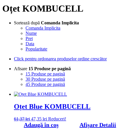
Oțet KOMBUCELL
Sortează după
Comanda Implicita
Comanda Implicita
Nume
Pret
Data
Popularitate
Click pentru ordonarea produselor ordine crescător
Afisare
15 Produse pe pagină
15 Produse pe pagină
30 Produse pe pagină
45 Produse pe pagină
Oțet Blue KOMBUCELL
Prețul
Prețul
61,37
lei
47,35
lei
Reduceri!
inițial
curent
Adaugă în coș
Afișare Detalii
a
este: