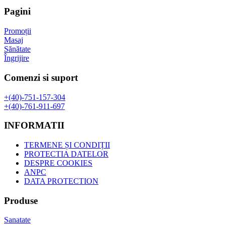
fost:
47,35 lei.
Pagini
61,37 lei.
Promoții
Masaj
Sănătate
Îngrijire
Comenzi si suport
+(40)-751-157-304
+(40)-761-911-697
INFORMATII
TERMENE ȘI CONDIȚII
PROTECTIA DATELOR
DESPRE COOKIES
ANPC
DATA PROTECTION
Produse
Sanatate