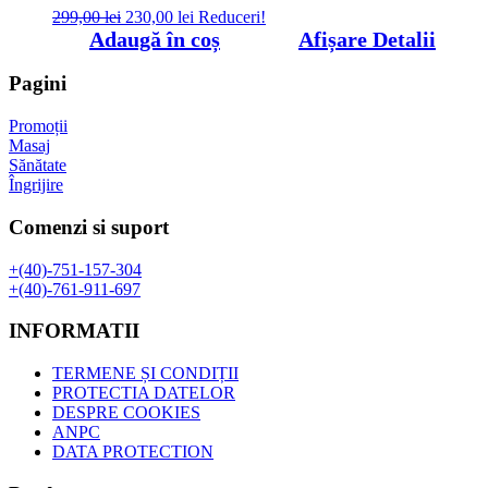
Prețul
Prețul
299,00
lei
230,00
lei
Reduceri!
inițial
curent
Adaugă în coș
Afișare Detalii
a
este:
fost:
230,00 lei.
Pagini
299,00 lei.
Promoții
Masaj
Sănătate
Îngrijire
Comenzi si suport
+(40)-751-157-304
+(40)-761-911-697
INFORMATII
TERMENE ȘI CONDIȚII
PROTECTIA DATELOR
DESPRE COOKIES
ANPC
DATA PROTECTION