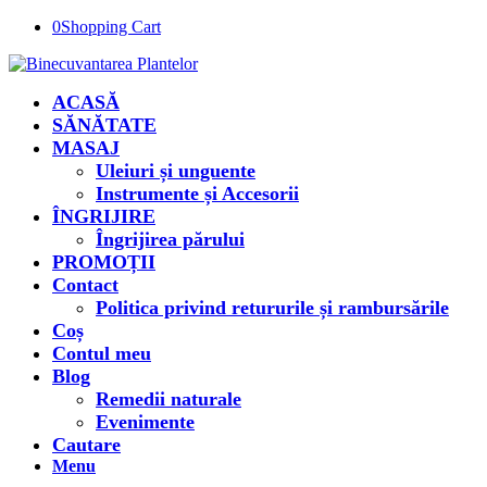
0
Shopping Cart
ACASĂ
SĂNĂTATE
MASAJ
Uleiuri și unguente
Instrumente și Accesorii
ÎNGRIJIRE
Îngrijirea părului
PROMOȚII
Contact
Politica privind retururile și rambursările
Coș
Contul meu
Blog
Remedii naturale
Evenimente
Cautare
Menu