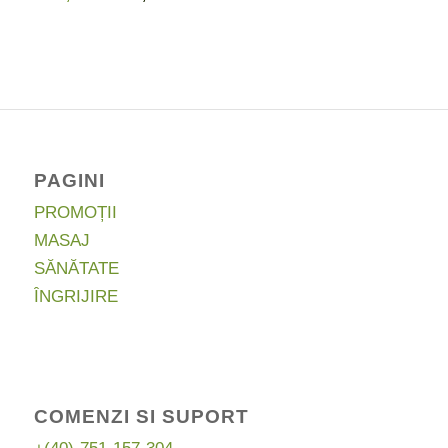
inițial
curent
a
este:
fost:
19,00 lei.
35,00 lei.
PAGINI
PROMOȚII
MASAJ
SĂNĂTATE
ÎNGRIJIRE
COMENZI SI SUPORT