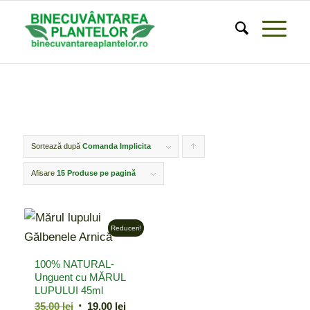
Sortează după
Comanda Implicita
Click
pentru
Afisare
15 Produse pe pagină
ordonarea
produselor
Reduceri!
ordine
crescător
100% NATURAL-
Unguent cu MĂRUL
LUPULUI 45ml
Prețul
Prețul
35,00
lei
19,00
lei