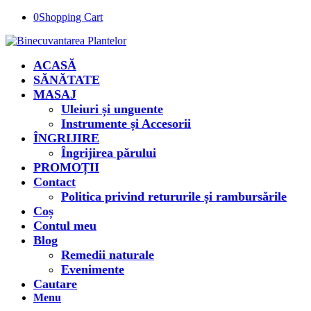
0
Shopping Cart
ACASĂ
SĂNĂTATE
MASAJ
Uleiuri și unguente
Instrumente și Accesorii
ÎNGRIJIRE
Îngrijirea părului
PROMOȚII
Contact
Politica privind retururile și rambursările
Coș
Contul meu
Blog
Remedii naturale
Evenimente
Cautare
Menu