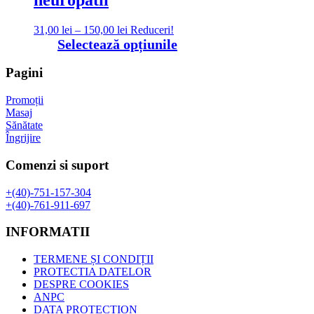
Interval
31,00
lei
–
150,00
lei
Reduceri!
de
Acest
Selectează opțiunile
prețuri:
produs
31,00 lei
are
Pagini
până
mai
la
multe
Promoții
150,00 lei
variații.
Masaj
Opțiunile
Sănătate
pot
Îngrijire
fi
alese
Comenzi si suport
în
pagina
+(40)-751-157-304
produsului.
+(40)-761-911-697
INFORMATII
TERMENE ȘI CONDIȚII
PROTECTIA DATELOR
DESPRE COOKIES
ANPC
DATA PROTECTION