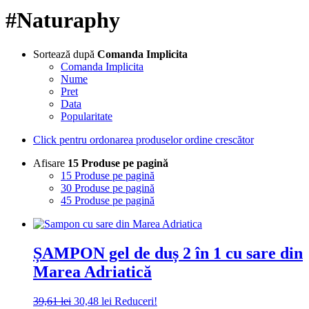
#Naturaphy
Sortează după
Comanda Implicita
Comanda Implicita
Nume
Pret
Data
Popularitate
Click pentru ordonarea produselor ordine crescător
Afisare
15 Produse pe pagină
15 Produse pe pagină
30 Produse pe pagină
45 Produse pe pagină
ȘAMPON gel de duș 2 în 1 cu sare din
Marea Adriatică
Prețul
Prețul
39,61
lei
30,48
lei
Reduceri!