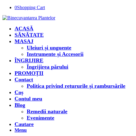
0
Shopping Cart
ACASĂ
SĂNĂTATE
MASAJ
Uleiuri și unguente
Instrumente și Accesorii
ÎNGRIJIRE
Îngrijirea părului
PROMOȚII
Contact
Politica privind retururile și rambursările
Coș
Contul meu
Blog
Remedii naturale
Evenimente
Cautare
Menu