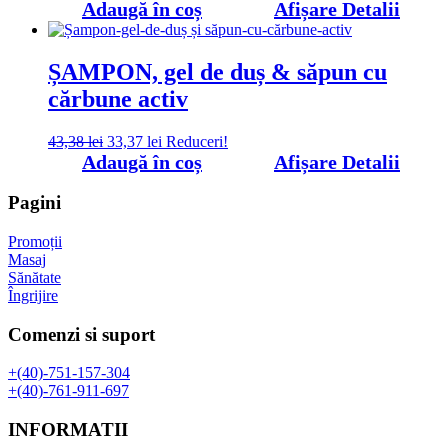
inițial
curent
Adaugă în coș
Afișare Detalii
a
este:
fost:
30,48 lei.
39,61 lei.
ȘAMPON, gel de duș & săpun cu
cărbune activ
Prețul
Prețul
43,38
lei
33,37
lei
Reduceri!
inițial
curent
Adaugă în coș
Afișare Detalii
a
este:
fost:
33,37 lei.
Pagini
43,38 lei.
Promoții
Masaj
Sănătate
Îngrijire
Comenzi si suport
+(40)-751-157-304
+(40)-761-911-697
INFORMATII