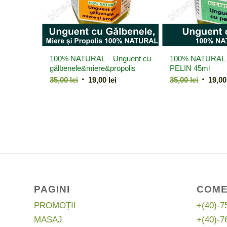
100% NATURAL – Unguent cu
100% NATURAL –
gălbenele&miere&propolis
PELIN 45ml
Prețul
Prețul
Prețul
35,00
lei
19,00
lei
35,00
lei
19,0
inițial
curent
inițial
a
este:
a
fost:
19,00 lei.
fost:
35,00 lei.
35,00 le
PAGINI
COME
PROMOȚII
+(40)-7
MASAJ
+(40)-7