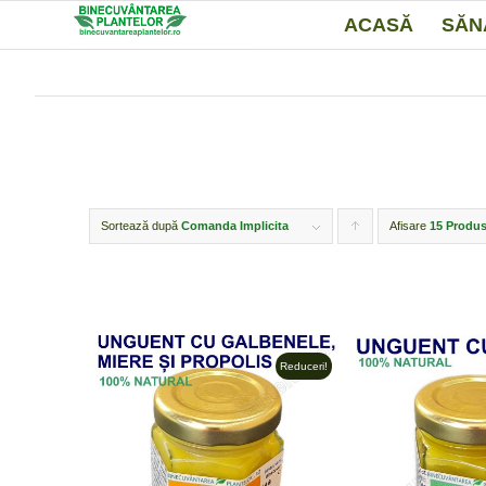
ACASĂ
SĂN
Sortează după
Comanda Implicita
Afisare
Click
15 Produs
pentru
ordonarea
produselor
ordine
Reduceri!
crescător