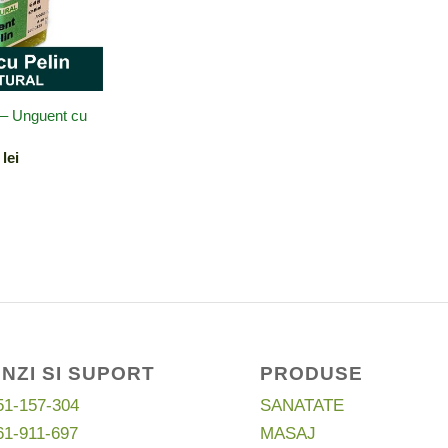
 Unguent cu
Prețul
0
lei
curent
este:
19,00 lei.
i.
NZI SI SUPORT
PRODUSE
51-157-304
SANATATE
61-911-697
MASAJ