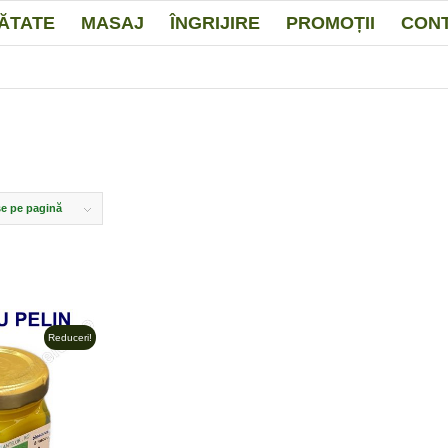
ĂTATE
MASAJ
ÎNGRIJIRE
PROMOȚII
CON
e pe pagină
Reduceri!