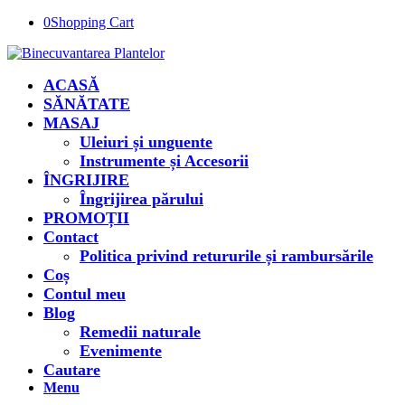
0
Shopping Cart
ACASĂ
SĂNĂTATE
MASAJ
Uleiuri și unguente
Instrumente și Accesorii
ÎNGRIJIRE
Îngrijirea părului
PROMOȚII
Contact
Politica privind retururile și rambursările
Coș
Contul meu
Blog
Remedii naturale
Evenimente
Cautare
Menu