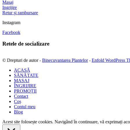
Masaj
Ingrijire
Retur și rambursare
Instagram
Facebook
Retele de socializare
© Drepturi de autor -
Binecuvantarea Plantelor
-
Enfold WordPress T
ACASĂ
SĂNĂTATE
MASAJ
ÎNGRIJIRE
PROMOȚII
Contact
Coș
Contul meu
Blog
Acest site folosește cookies. Navigând în continuare, vă exprimați acor