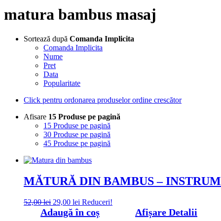
matura bambus masaj
Sortează după
Comanda Implicita
Comanda Implicita
Nume
Pret
Data
Popularitate
Click pentru ordonarea produselor ordine crescător
Afisare
15 Produse pe pagină
15 Produse pe pagină
30 Produse pe pagină
45 Produse pe pagină
MĂTURĂ DIN BAMBUS – INSTRUM
Prețul
Prețul
52,00
lei
29,00
lei
Reduceri!
inițial
curent
Adaugă în coș
Afișare Detalii
a
este: