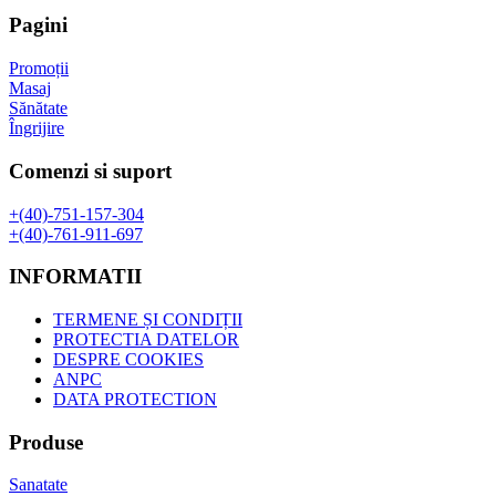
fost:
29,00 lei.
Pagini
52,00 lei.
Promoții
Masaj
Sănătate
Îngrijire
Comenzi si suport
+(40)-751-157-304
+(40)-761-911-697
INFORMATII
TERMENE ȘI CONDIȚII
PROTECTIA DATELOR
DESPRE COOKIES
ANPC
DATA PROTECTION
Produse
Sanatate