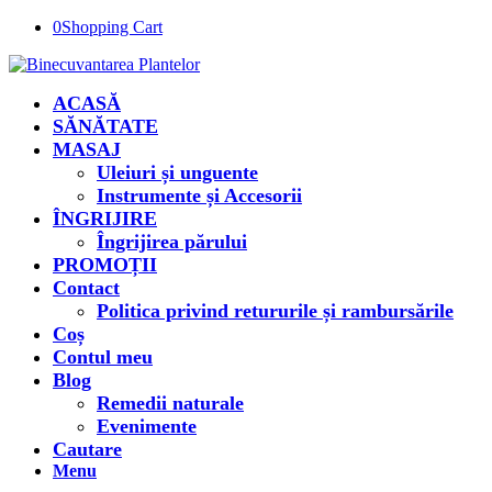
0
Shopping Cart
ACASĂ
SĂNĂTATE
MASAJ
Uleiuri și unguente
Instrumente și Accesorii
ÎNGRIJIRE
Îngrijirea părului
PROMOȚII
Contact
Politica privind retururile și rambursările
Coș
Contul meu
Blog
Remedii naturale
Evenimente
Cautare
Menu