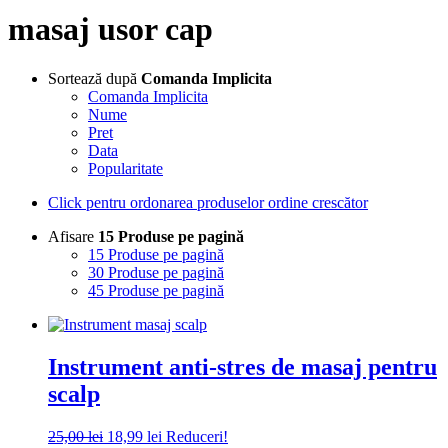
masaj usor cap
Sortează după
Comanda Implicita
Comanda Implicita
Nume
Pret
Data
Popularitate
Click pentru ordonarea produselor ordine crescător
Afisare
15 Produse pe pagină
15 Produse pe pagină
30 Produse pe pagină
45 Produse pe pagină
Instrument anti-stres de masaj pentru
scalp
Prețul
Prețul
25,00
lei
18,99
lei
Reduceri!