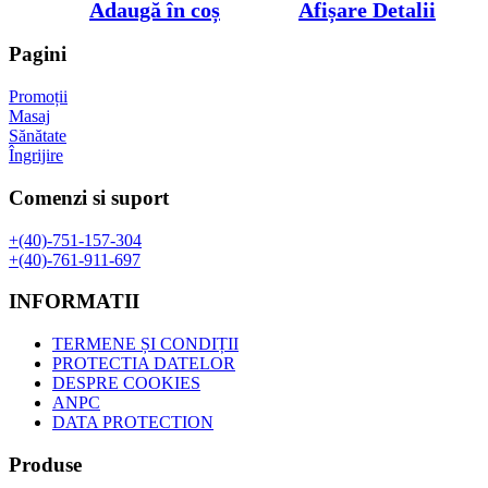
inițial
curent
Adaugă în coș
Afișare Detalii
a
este:
fost:
18,99 lei.
Pagini
25,00 lei.
Promoții
Masaj
Sănătate
Îngrijire
Comenzi si suport
+(40)-751-157-304
+(40)-761-911-697
INFORMATII
TERMENE ȘI CONDIȚII
PROTECTIA DATELOR
DESPRE COOKIES
ANPC
DATA PROTECTION
Produse