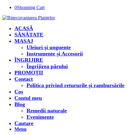
0
Shopping Cart
ACASĂ
SĂNĂTATE
MASAJ
Uleiuri și unguente
Instrumente și Accesorii
ÎNGRIJIRE
Îngrijirea părului
PROMOȚII
Contact
Politica privind retururile și rambursările
Coș
Contul meu
Blog
Remedii naturale
Evenimente
Cautare
Menu