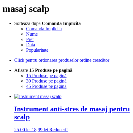
masaj scalp
Sortează după
Comanda Implicita
Comanda Implicita
Nume
Pret
Data
Popularitate
Click pentru ordonarea produselor ordine crescător
Afisare
15 Produse pe pagină
15 Produse pe pagină
30 Produse pe pagină
45 Produse pe pagină
Instrument anti-stres de masaj pentru
scalp
Prețul
Prețul
25,00
lei
18,99
lei
Reduceri!