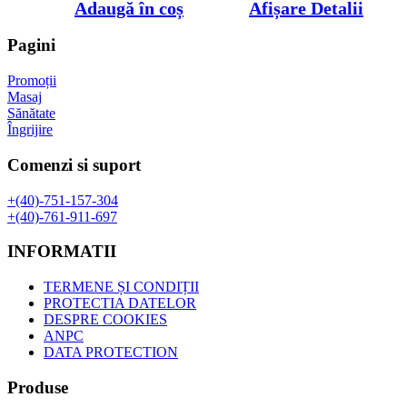
inițial
curent
Adaugă în coș
Afișare Detalii
a
este:
fost:
18,99 lei.
Pagini
25,00 lei.
Promoții
Masaj
Sănătate
Îngrijire
Comenzi si suport
+(40)-751-157-304
+(40)-761-911-697
INFORMATII
TERMENE ȘI CONDIȚII
PROTECTIA DATELOR
DESPRE COOKIES
ANPC
DATA PROTECTION
Produse