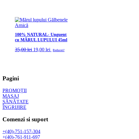
100% NATURAL- Unguent
cu MĂRUL LUPULUI 45ml
Prețul
Prețul
35,00
lei
19,00
lei
Reduceri!
inițial
curent
a
este:
fost:
19,00 lei.
35,00 lei.
Pagini
PROMOȚII
MASAJ
SĂNĂTATE
ÎNGRIJIRE
Comenzi si suport
+(40)-751-157-304
+(40)-761-911-697