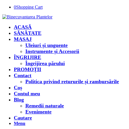
0
Shopping Cart
ACASĂ
SĂNĂTATE
MASAJ
Uleiuri și unguente
Instrumente și Accesorii
ÎNGRIJIRE
Îngrijirea părului
PROMOȚII
Contact
Politica privind retururile și rambursările
Coș
Contul meu
Blog
Remedii naturale
Evenimente
Cautare
Menu