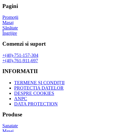
fost:
69,02 lei.
Pagini
89,73 lei.
Promoții
Masaj
Sănătate
Îngrijire
Comenzi si suport
+(40)-751-157-304
+(40)-761-911-697
INFORMATII
TERMENE ȘI CONDIȚII
PROTECTIA DATELOR
DESPRE COOKIES
ANPC
DATA PROTECTION
Produse
Sanatate
Masaj