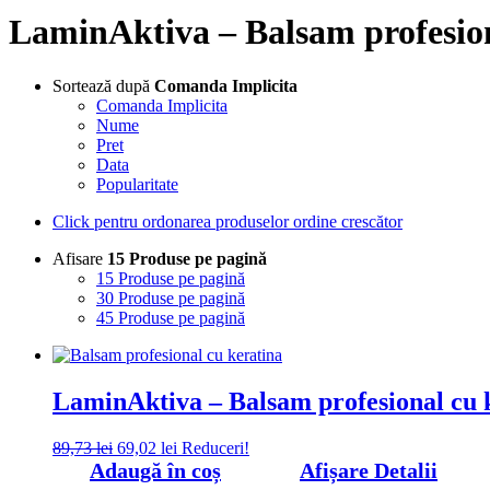
LaminAktiva – Balsam profesiona
Sortează după
Comanda Implicita
Comanda Implicita
Nume
Pret
Data
Popularitate
Click pentru ordonarea produselor ordine crescător
Afisare
15 Produse pe pagină
15 Produse pe pagină
30 Produse pe pagină
45 Produse pe pagină
LaminAktiva – Balsam profesional cu k
Prețul
Prețul
89,73
lei
69,02
lei
Reduceri!
inițial
curent
Adaugă în coș
Afișare Detalii
a
este: