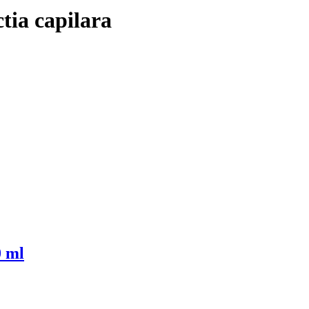
tia capilara
0 ml