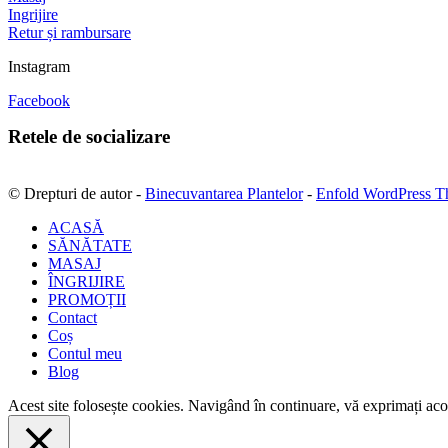
Ingrijire
Retur și rambursare
Instagram
Facebook
Retele de socializare
© Drepturi de autor -
Binecuvantarea Plantelor
-
Enfold WordPress T
ACASĂ
SĂNĂTATE
MASAJ
ÎNGRIJIRE
PROMOȚII
Contact
Coș
Contul meu
Blog
Acest site folosește cookies. Navigând în continuare, vă exprimați acor