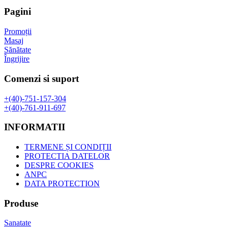
fost:
49,00 lei.
Pagini
85,00 lei.
Promoții
Masaj
Sănătate
Îngrijire
Comenzi si suport
+(40)-751-157-304
+(40)-761-911-697
INFORMATII
TERMENE ȘI CONDIȚII
PROTECTIA DATELOR
DESPRE COOKIES
ANPC
DATA PROTECTION
Produse
Sanatate