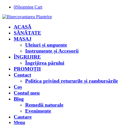
0
Shopping Cart
ACASĂ
SĂNĂTATE
MASAJ
Uleiuri și unguente
Instrumente și Accesorii
ÎNGRIJIRE
Îngrijirea părului
PROMOȚII
Contact
Politica privind retururile și rambursările
Coș
Contul meu
Blog
Remedii naturale
Evenimente
Cautare
Menu