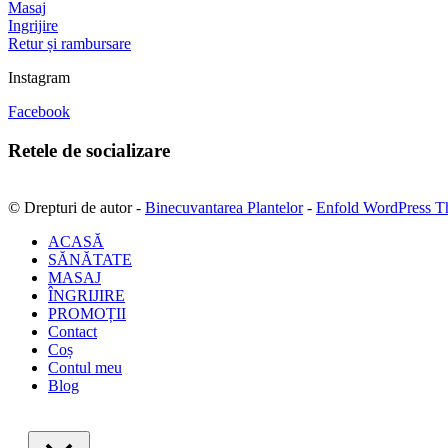
Masaj
Ingrijire
Retur și rambursare
Instagram
Facebook
Retele de socializare
© Drepturi de autor -
Binecuvantarea Plantelor
-
Enfold WordPress T
ACASĂ
SĂNĂTATE
MASAJ
ÎNGRIJIRE
PROMOȚII
Contact
Coș
Contul meu
Blog