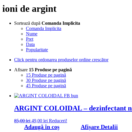
ioni de argint
Sortează după
Comanda Implicita
Comanda Implicita
Nume
Pret
Data
Popularitate
Click pentru ordonarea produselor ordine crescător
Afisare
15 Produse pe pagină
15 Produse pe pagină
30 Produse pe pagină
45 Produse pe pagină
ARGINT COLOIDAL – dezinfectant na
Prețul
Prețul
85,00
lei
49,00
lei
Reduceri!
inițial
curent
Adaugă în coș
Afișare Detalii
a
este: