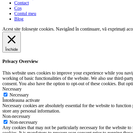
Contact
Coș
Contul meu
Blog
Acest site folosește cookies. Navigând în continuare, vă exprimați acor
Închide
Privacy Overview
This website uses cookies to improve your experience while you navigat
working of basic functionalities of the website. We also use third-pa
consent. You also have the option to opt-out of these cookies. But op
Necessary
Necessary
Întotdeauna activate
Necessary cookies are absolutely essential for the website to function 
store any personal information.
Non-necessary
Non-necessary
Any cookies that may not be particularly necessary for the website to 
cookies. It is mandatory to procure user consent prior to running thes