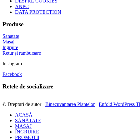
DESPRE COOKIES
ANPC
DATA PROTECTION
Produse
Sanatate
Masaj
Ingrijire
Retur și rambursare
Instagram
Facebook
Retele de socializare
© Drepturi de autor -
Binecuvantarea Plantelor
-
Enfold WordPress T
ACASĂ
SĂNĂTATE
MASAJ
ÎNGRIJIRE
PROMOȚII