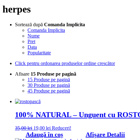
herpes
Sortează după
Comanda Implicita
Comanda Implicita
Nume
Pret
Data
Popularitate
Click pentru ordonarea produselor ordine crescător
Afisare
15 Produse pe pagină
15 Produse pe pagină
30 Produse pe pagină
45 Produse pe pagină
100% NATURAL – Unguent cu ROST
Prețul
Prețul
35,00
lei
19,00
lei
Reduceri!
inițial
curent
Adaugă în coș
Afișare Detalii
a
este: