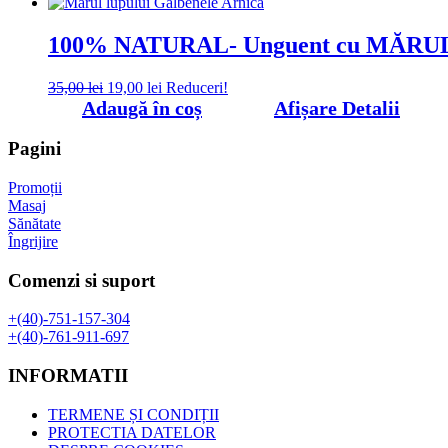
fost:
19,00 lei.
35,00 lei.
100% NATURAL- Unguent cu MĂRU
Prețul
Prețul
35,00
lei
19,00
lei
Reduceri!
inițial
curent
Adaugă în coș
Afișare Detalii
a
este:
fost:
19,00 lei.
Pagini
35,00 lei.
Promoții
Masaj
Sănătate
Îngrijire
Comenzi si suport
+(40)-751-157-304
+(40)-761-911-697
INFORMATII
TERMENE ȘI CONDIȚII
PROTECTIA DATELOR