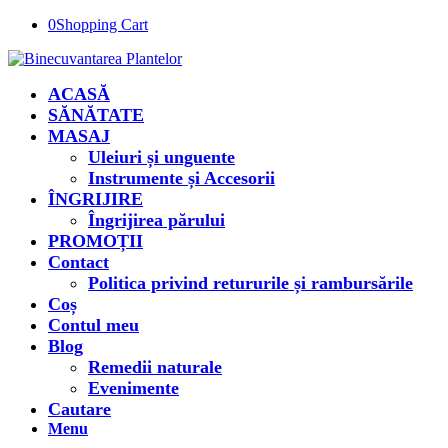
0
Shopping Cart
ACASĂ
SĂNĂTATE
MASAJ
Uleiuri și unguente
Instrumente și Accesorii
ÎNGRIJIRE
Îngrijirea părului
PROMOȚII
Contact
Politica privind retururile și rambursările
Coș
Contul meu
Blog
Remedii naturale
Evenimente
Cautare
Menu