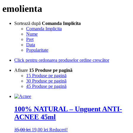
emolienta
Sortează după
Comanda Implicita
Comanda Implicita
Nume
Pret
Data
Popularitate
Click pentru ordonarea produselor ordine crescător
Afisare
15 Produse pe pagină
15 Produse pe pagină
30 Produse pe pagină
45 Produse pe pagină
100% NATURAL – Unguent ANTI-
ACNEE 45ml
Prețul
Prețul
35,00
lei
19,00
lei
Reduceri!