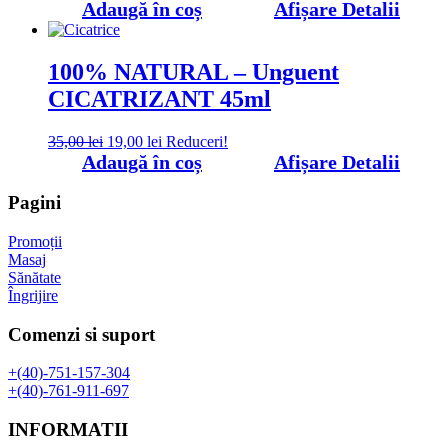
inițial
curent
Adaugă în coș
Afișare Detalii
a
este:
fost:
19,00 lei.
35,00 lei.
100% NATURAL – Unguent
CICATRIZANT 45ml
Prețul
Prețul
35,00
lei
19,00
lei
Reduceri!
inițial
curent
Adaugă în coș
Afișare Detalii
a
este:
fost:
19,00 lei.
Pagini
35,00 lei.
Promoții
Masaj
Sănătate
Îngrijire
Comenzi si suport
+(40)-751-157-304
+(40)-761-911-697
INFORMATII