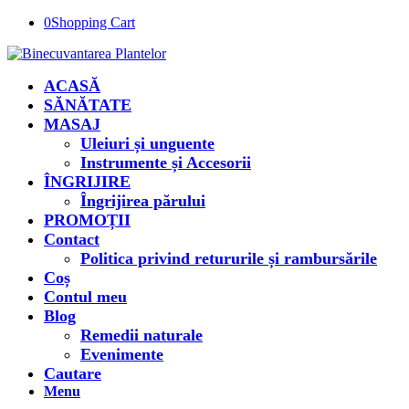
0
Shopping Cart
ACASĂ
SĂNĂTATE
MASAJ
Uleiuri și unguente
Instrumente și Accesorii
ÎNGRIJIRE
Îngrijirea părului
PROMOȚII
Contact
Politica privind retururile și rambursările
Coș
Contul meu
Blog
Remedii naturale
Evenimente
Cautare
Menu