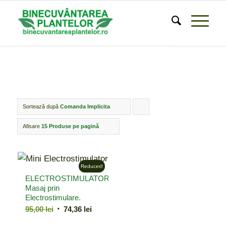
Sortează după
Comanda Implicita
Click
pentru
Afisare
15 Produse pe pagină
ordonarea
produselor
Reduceri!
ordine
ELECTROSTIMULATOR.
crescător
Masaj prin
Electrostimulare.
Prețul
Prețul
95,00
lei
74,36
lei
inițial
curent