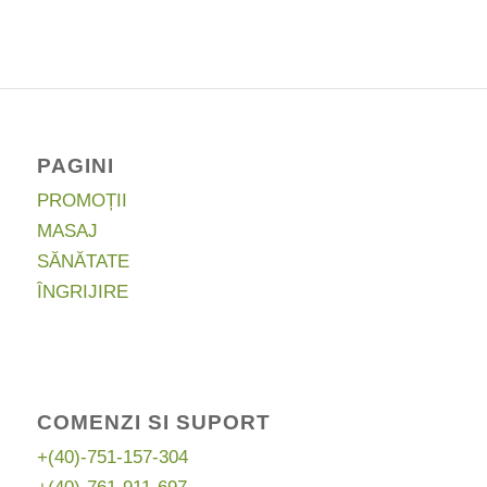
a
este:
fost:
74,36 lei.
95,00 lei.
PAGINI
PROMOȚII
MASAJ
SĂNĂTATE
ÎNGRIJIRE
COMENZI SI SUPORT
+(40)-751-157-304