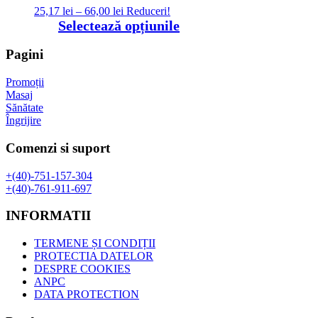
Interval
25,17
lei
–
66,00
lei
Reduceri!
de
Acest
Selectează opțiunile
prețuri:
produs
25,17 lei
are
Pagini
până
mai
la
multe
Promoții
66,00 lei
variații.
Masaj
Opțiunile
Sănătate
pot
Îngrijire
fi
alese
Comenzi si suport
în
pagina
+(40)-751-157-304
produsului.
+(40)-761-911-697
INFORMATII
TERMENE ȘI CONDIȚII
PROTECTIA DATELOR
DESPRE COOKIES
ANPC
DATA PROTECTION