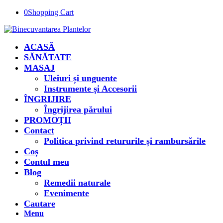
0
Shopping Cart
ACASĂ
SĂNĂTATE
MASAJ
Uleiuri și unguente
Instrumente și Accesorii
ÎNGRIJIRE
Îngrijirea părului
PROMOȚII
Contact
Politica privind retururile și rambursările
Coș
Contul meu
Blog
Remedii naturale
Evenimente
Cautare
Menu