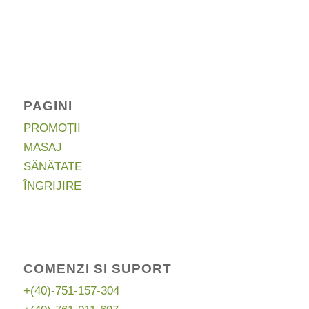
a
este:
fost:
299,12 lei.
437,96 lei.
PAGINI
PROMOȚII
MASAJ
SĂNĂTATE
ÎNGRIJIRE
COMENZI SI SUPORT
+(40)-751-157-304