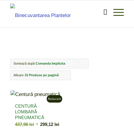
Sortează după
Comanda Implicita
Click
pentru
Afisare
15 Produse pe pagină
ordonarea
produselor
Reduceri!
ordine
CENTURĂ
crescător
LOMBARĂ
PNEUMATICĂ
Prețul
Prețul
437,96
lei
299,12
lei
inițial
curent