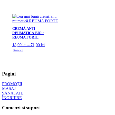
CREMĂ ANTI-
REUMATICĂ BIO :
REUMA FORTE
Interval
18,00
lei
–
71,00
lei
de
Reduceri!
prețuri:
18,00 lei
până
la
71,00 lei
Pagini
PROMOȚII
MASAJ
SĂNĂTATE
ÎNGRIJIRE
Comenzi si suport