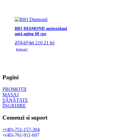
BIO DIAMOND antioxidant
anti-aging 60 cps
Prețul
Prețul
273,27
lei
210,21
lei
inițial
curent
Reduceri!
a
este:
fost:
210,21 lei.
273,27 lei.
Pagini
PROMOȚII
MASAJ
SĂNĂTATE
ÎNGRIJIRE
Comenzi si suport
+(40)-751-157-304
+(40)-761-911-697