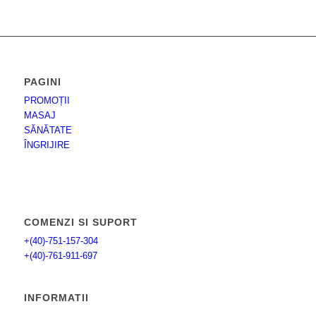
fost:
49,00 lei.
85,00 lei.
PAGINI
PROMOȚII
MASAJ
SĂNĂTATE
ÎNGRIJIRE
COMENZI SI SUPORT
+(40)-751-157-304
+(40)-761-911-697
INFORMATII