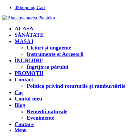
0
Shopping Cart
ACASĂ
SĂNĂTATE
MASAJ
Uleiuri și unguente
Instrumente și Accesorii
ÎNGRIJIRE
Îngrijirea părului
PROMOȚII
Contact
Politica privind retururile și rambursările
Coș
Contul meu
Blog
Remedii naturale
Evenimente
Cautare
Menu