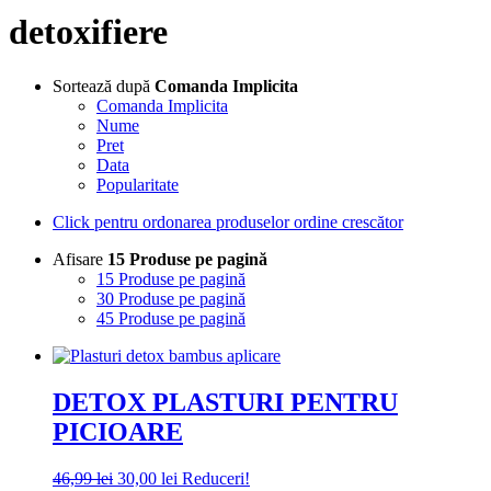
detoxifiere
Sortează după
Comanda Implicita
Comanda Implicita
Nume
Pret
Data
Popularitate
Click pentru ordonarea produselor ordine crescător
Afisare
15 Produse pe pagină
15 Produse pe pagină
30 Produse pe pagină
45 Produse pe pagină
DETOX PLASTURI PENTRU
PICIOARE
Prețul
Prețul
46,99
lei
30,00
lei
Reduceri!