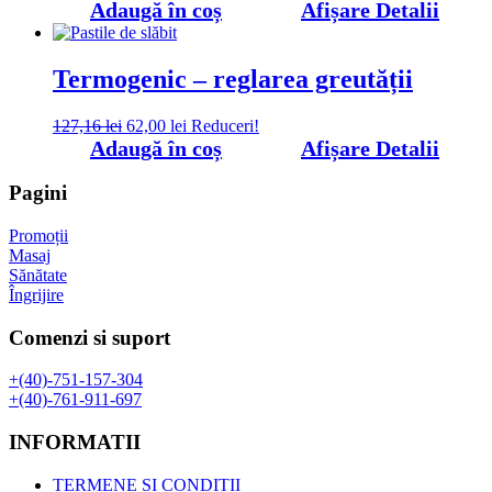
inițial
curent
Adaugă în coș
Afișare Detalii
a
este:
fost:
30,00 lei.
46,99 lei.
Termogenic – reglarea greutății
Prețul
Prețul
127,16
lei
62,00
lei
Reduceri!
inițial
curent
Adaugă în coș
Afișare Detalii
a
este:
fost:
62,00 lei.
Pagini
127,16 lei.
Promoții
Masaj
Sănătate
Îngrijire
Comenzi si suport
+(40)-751-157-304
+(40)-761-911-697
INFORMATII
TERMENE ȘI CONDIȚII