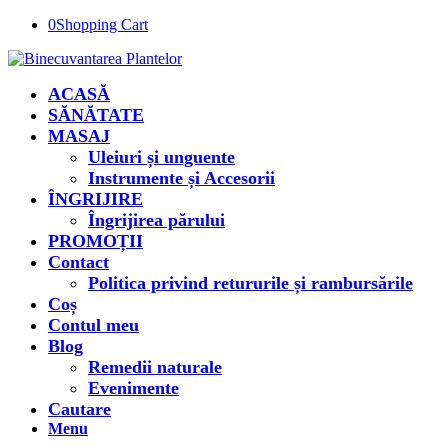
0
Shopping Cart
ACASĂ
SĂNĂTATE
MASAJ
Uleiuri și unguente
Instrumente și Accesorii
ÎNGRIJIRE
Îngrijirea părului
PROMOȚII
Contact
Politica privind retururile și rambursările
Coș
Contul meu
Blog
Remedii naturale
Evenimente
Cautare
Menu