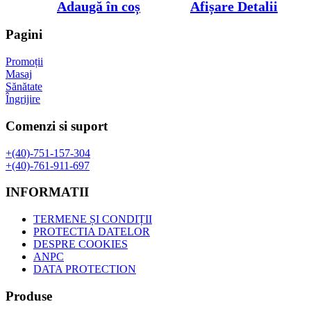
inițial
curent
Adaugă în coș
Afișare Detalii
a
este:
fost:
36,00 lei.
Pagini
46,80 lei.
Promoții
Masaj
Sănătate
Îngrijire
Comenzi si suport
+(40)-751-157-304
+(40)-761-911-697
INFORMATII
TERMENE ȘI CONDIȚII
PROTECTIA DATELOR
DESPRE COOKIES
ANPC
DATA PROTECTION
Produse