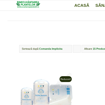
ACASĂ
SĂN
Sortează după
Comanda Implicita
Afisare
Click
15 Produs
pentru
ordonarea
produselor
ordine
Reduceri!
crescător