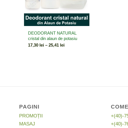
DEODORANT NATURAL
cristal din alaun de potasiu
Interval
17,30
lei
–
25,41
lei
de
prețuri:
17,30 lei
până
la
25,41 lei
PAGINI
COME
PROMOȚII
+(40)-7
MASAJ
+(40)-7