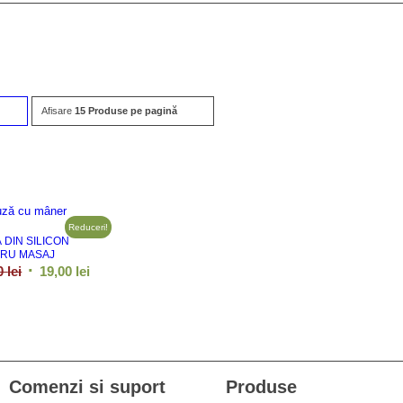
Afisare
Click
15 Produse pe pagină
pentru
ordonarea
produselor
ordine
Reduceri!
 DIN SILICON
crescător
RU MASAJ
Prețul
Prețul
00
lei
19,00
lei
inițial
curent
a
este:
fost:
19,00 lei.
35,00 lei.
Comenzi si suport
Produse