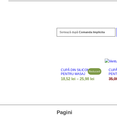
Sortează după
Comanda Implicita
CUPĂ DIN SILICON
CUPĂ
Reduceri!
PENTRU MASAJ
PENT
Interval
18,52
lei
–
25,98
lei
35,
de
prețuri:
18,52 lei
până
la
Pagini
25,98 lei