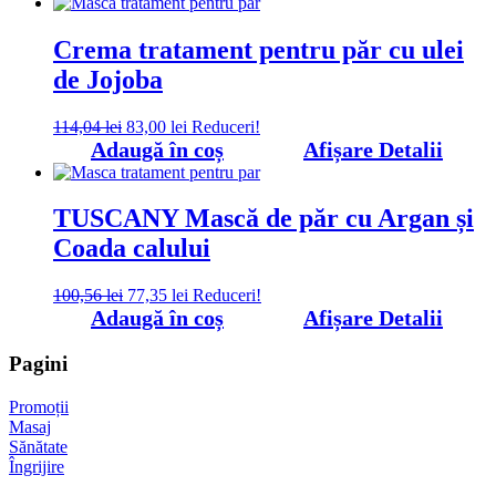
fost:
61,58 lei.
80,06 lei.
Crema tratament pentru păr cu ulei
de Jojoba
Prețul
Prețul
114,04
lei
83,00
lei
Reduceri!
inițial
curent
Adaugă în coș
Afișare Detalii
a
este:
fost:
83,00 lei.
114,04 lei.
TUSCANY Mască de păr cu Argan și
Coada calului
Prețul
Prețul
100,56
lei
77,35
lei
Reduceri!
inițial
curent
Adaugă în coș
Afișare Detalii
a
este:
fost:
77,35 lei.
Pagini
100,56 lei.
Promoții
Masaj
Sănătate
Îngrijire