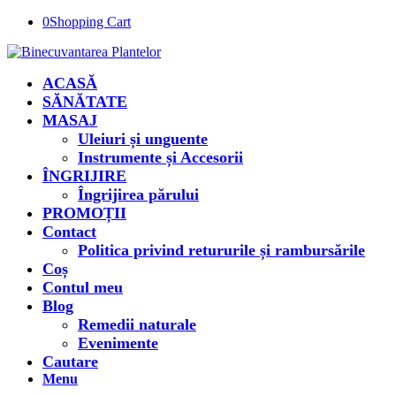
0
Shopping Cart
ACASĂ
SĂNĂTATE
MASAJ
Uleiuri și unguente
Instrumente și Accesorii
ÎNGRIJIRE
Îngrijirea părului
PROMOȚII
Contact
Politica privind retururile și rambursările
Coș
Contul meu
Blog
Remedii naturale
Evenimente
Cautare
Menu