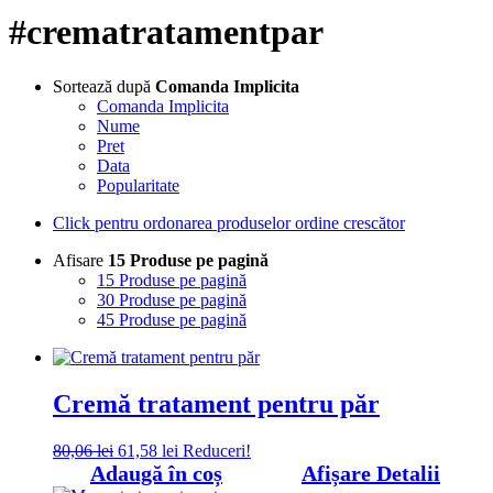
#crematratamentpar
Sortează după
Comanda Implicita
Comanda Implicita
Nume
Pret
Data
Popularitate
Click pentru ordonarea produselor ordine crescător
Afisare
15 Produse pe pagină
15 Produse pe pagină
30 Produse pe pagină
45 Produse pe pagină
Cremă tratament pentru păr
Prețul
Prețul
80,06
lei
61,58
lei
Reduceri!
inițial
curent
Adaugă în coș
Afișare Detalii
a
este: