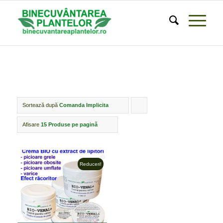
Sortează după
Comanda Implicita
Click
pentru
Afisare
15 Produse pe pagină
ordonarea
produselor
Reduceri!
ordine
crescător