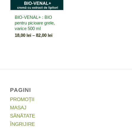
BIO-VENAL+ : BIO
pentru picioare grele,
varice 500 ml
Interval
18,00
lei
–
82,00
lei
de
prețuri:
18,00 lei
până
la
82,00 lei
PAGINI
PROMOȚII
MASAJ
SĂNĂTATE
ÎNGRIJIRE