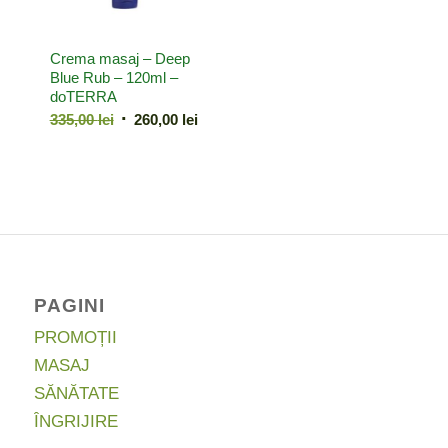
Crema masaj – Deep
Blue Rub – 120ml –
doTERRA
Prețul
Prețul
335,00
lei
260,00
lei
inițial
curent
a
este:
fost:
260,00 lei.
335,00 lei.
PAGINI
PROMOȚII
MASAJ
SĂNĂTATE
ÎNGRIJIRE