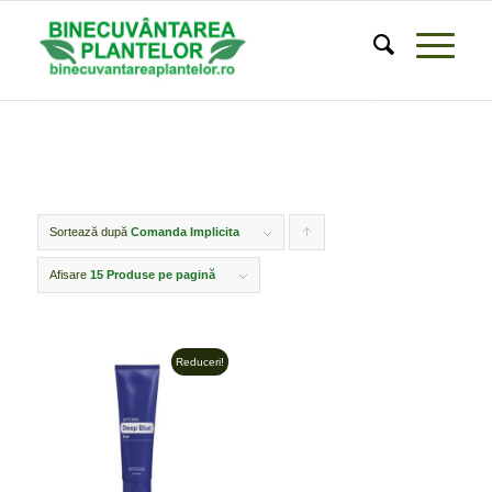
Sortează după
Comanda Implicita
Click
pentru
Afisare
15 Produse pe pagină
ordonarea
produselor
Reduceri!
ordine
crescător