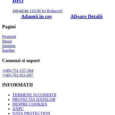
Prețul
Prețul
195,62
lei
143,00
lei
Reduceri!
inițial
curent
Adaugă în coș
Afișare Detalii
a
este:
fost:
143,00 lei.
Pagini
195,62 lei.
Promoții
Masaj
Sănătate
Îngrijire
Comenzi si suport
+(40)-751-157-304
+(40)-761-911-697
INFORMATII
TERMENE ȘI CONDIȚII
PROTECTIA DATELOR
DESPRE COOKIES
ANPC
DATA PROTECTION