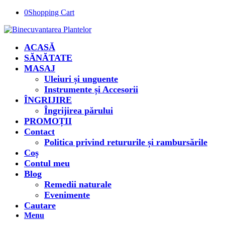
0
Shopping Cart
ACASĂ
SĂNĂTATE
MASAJ
Uleiuri și unguente
Instrumente și Accesorii
ÎNGRIJIRE
Îngrijirea părului
PROMOȚII
Contact
Politica privind retururile și rambursările
Coș
Contul meu
Blog
Remedii naturale
Evenimente
Cautare
Menu