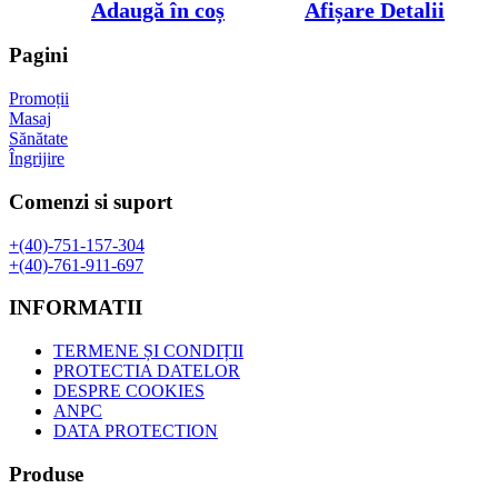
inițial
curent
Adaugă în coș
Afișare Detalii
a
este:
fost:
650,00 lei.
Pagini
1.325,00 lei.
Promoții
Masaj
Sănătate
Îngrijire
Comenzi si suport
+(40)-751-157-304
+(40)-761-911-697
INFORMATII
TERMENE ȘI CONDIȚII
PROTECTIA DATELOR
DESPRE COOKIES
ANPC
DATA PROTECTION
Produse