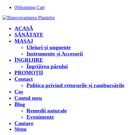
0
Shopping Cart
ACASĂ
SĂNĂTATE
MASAJ
Uleiuri și unguente
Instrumente și Accesorii
ÎNGRIJIRE
Îngrijirea părului
PROMOȚII
Contact
Politica privind retururile și rambursările
Coș
Contul meu
Blog
Remedii naturale
Evenimente
Cautare
Menu