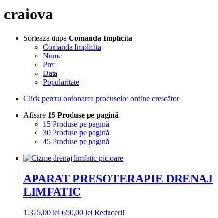
craiova
Sortează după
Comanda Implicita
Comanda Implicita
Nume
Pret
Data
Popularitate
Click pentru ordonarea produselor ordine crescător
Afisare
15 Produse pe pagină
15 Produse pe pagină
30 Produse pe pagină
45 Produse pe pagină
APARAT PRESOTERAPIE DRENAJ
LIMFATIC
Prețul
Prețul
1.325,00
lei
650,00
lei
Reduceri!