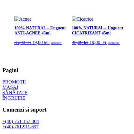
100% NATURAL – Unguent
100% NATURAL – Unguent
ANTI-ACNEE 45ml
CICATRIZANT 45ml
Prețul
Prețul
Prețul
Prețul
35,00
lei
19,00
lei
35,00
lei
19,00
lei
Reduceri!
Reduceri!
inițial
curent
inițial
curent
a
este:
a
este:
fost:
19,00 lei.
fost:
19,00 lei.
35,00 lei.
35,00 lei.
Pagini
PROMOȚII
MASAJ
SĂNĂTATE
ÎNGRIJIRE
Comenzi si suport
+(40)-751-157-304
+(40)-761-911-697