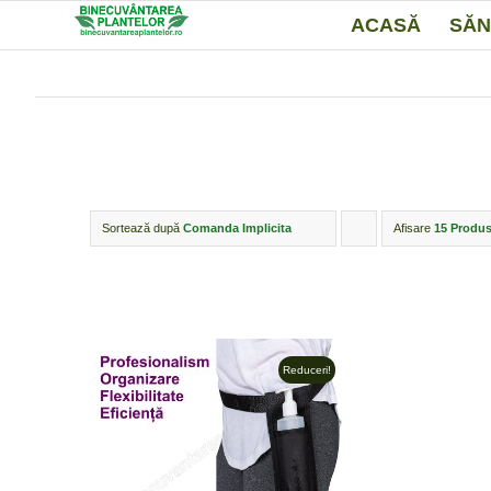
ACASĂ
SĂN
Sortează după
Comanda Implicita
Afisare
Click
15 Produs
pentru
ordonarea
produselor
ordine
Reduceri!
crescător