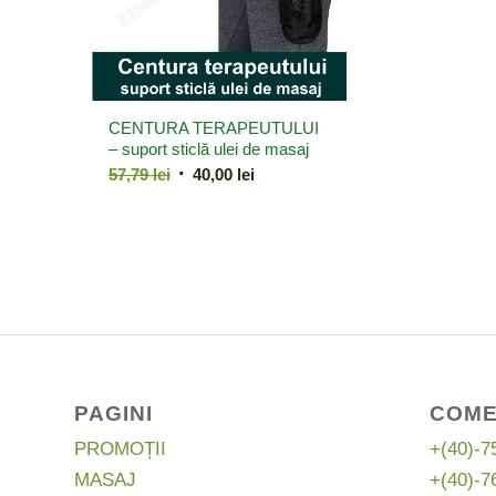
CENTURA TERAPEUTULUI
– suport sticlă ulei de masaj
Prețul
Prețul
57,79
lei
40,00
lei
inițial
curent
a
este:
fost:
40,00 lei.
57,79 lei.
PAGINI
COME
PROMOȚII
+(40)-7
MASAJ
+(40)-7