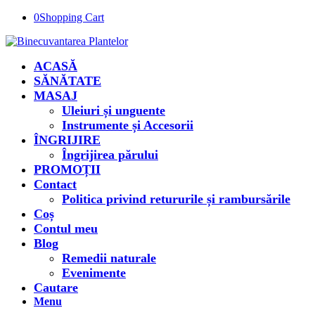
0
Shopping Cart
ACASĂ
SĂNĂTATE
MASAJ
Uleiuri și unguente
Instrumente și Accesorii
ÎNGRIJIRE
Îngrijirea părului
PROMOȚII
Contact
Politica privind retururile și rambursările
Coș
Contul meu
Blog
Remedii naturale
Evenimente
Cautare
Menu