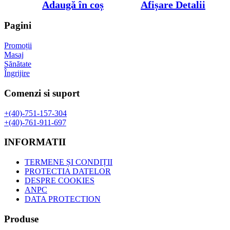
inițial
curent
Adaugă în coș
Afișare Detalii
a
este:
fost:
19,99 lei.
Pagini
38,50 lei.
Promoții
Masaj
Sănătate
Îngrijire
Comenzi si suport
+(40)-751-157-304
+(40)-761-911-697
INFORMATII
TERMENE ȘI CONDIȚII
PROTECTIA DATELOR
DESPRE COOKIES
ANPC
DATA PROTECTION
Produse