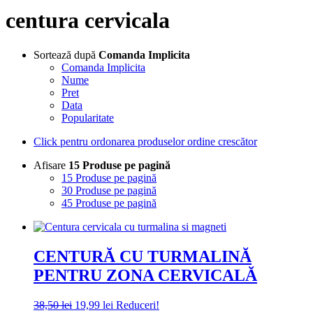
centura cervicala
Sortează după
Comanda Implicita
Comanda Implicita
Nume
Pret
Data
Popularitate
Click pentru ordonarea produselor ordine crescător
Afisare
15 Produse pe pagină
15 Produse pe pagină
30 Produse pe pagină
45 Produse pe pagină
CENTURĂ CU TURMALINĂ
PENTRU ZONA CERVICALĂ
Prețul
Prețul
38,50
lei
19,99
lei
Reduceri!