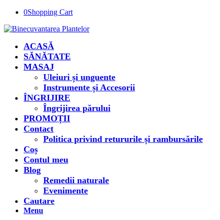
0
Shopping Cart
ACASĂ
SĂNĂTATE
MASAJ
Uleiuri și unguente
Instrumente și Accesorii
ÎNGRIJIRE
Îngrijirea părului
PROMOȚII
Contact
Politica privind retururile și rambursările
Coș
Contul meu
Blog
Remedii naturale
Evenimente
Cautare
Menu