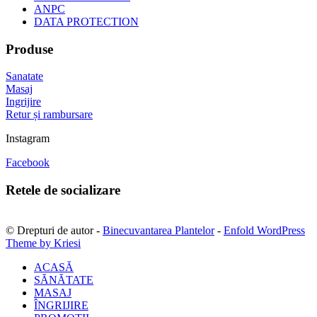
ANPC
DATA PROTECTION
Produse
Sanatate
Masaj
Ingrijire
Retur și rambursare
Instagram
Facebook
Retele de socializare
© Drepturi de autor -
Binecuvantarea Plantelor
-
Enfold WordPress
Theme by Kriesi
ACASĂ
SĂNĂTATE
MASAJ
ÎNGRIJIRE