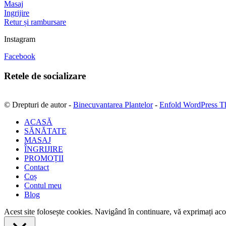
Masaj
Ingrijire
Retur și rambursare
Instagram
Facebook
Retele de socializare
© Drepturi de autor -
Binecuvantarea Plantelor
-
Enfold WordPress T
ACASĂ
SĂNĂTATE
MASAJ
ÎNGRIJIRE
PROMOȚII
Contact
Coș
Contul meu
Blog
Acest site folosește cookies. Navigând în continuare, vă exprimați acor