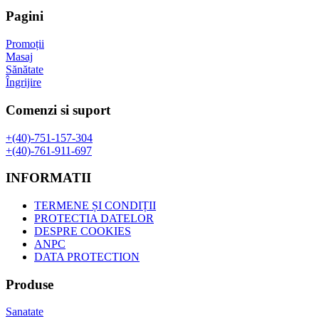
fost:
97,02 lei.
Pagini
126,13 lei.
Promoții
Masaj
Sănătate
Îngrijire
Comenzi si suport
+(40)-751-157-304
+(40)-761-911-697
INFORMATII
TERMENE ȘI CONDIȚII
PROTECTIA DATELOR
DESPRE COOKIES
ANPC
DATA PROTECTION
Produse
Sanatate