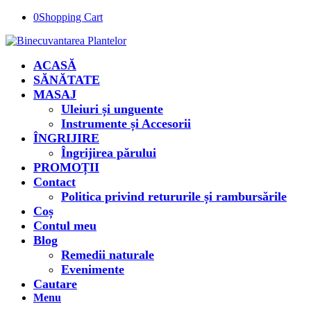
0
Shopping Cart
ACASĂ
SĂNĂTATE
MASAJ
Uleiuri și unguente
Instrumente și Accesorii
ÎNGRIJIRE
Îngrijirea părului
PROMOȚII
Contact
Politica privind retururile și rambursările
Coș
Contul meu
Blog
Remedii naturale
Evenimente
Cautare
Menu