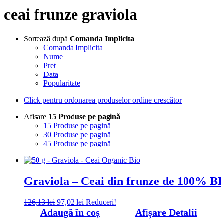
ceai frunze graviola
Sortează după
Comanda Implicita
Comanda Implicita
Nume
Pret
Data
Popularitate
Click pentru ordonarea produselor ordine crescător
Afisare
15 Produse pe pagină
15 Produse pe pagină
30 Produse pe pagină
45 Produse pe pagină
Graviola – Ceai din frunze de 100% B
Prețul
Prețul
126,13
lei
97,02
lei
Reduceri!
inițial
curent
Adaugă în coș
Afișare Detalii
a
este: