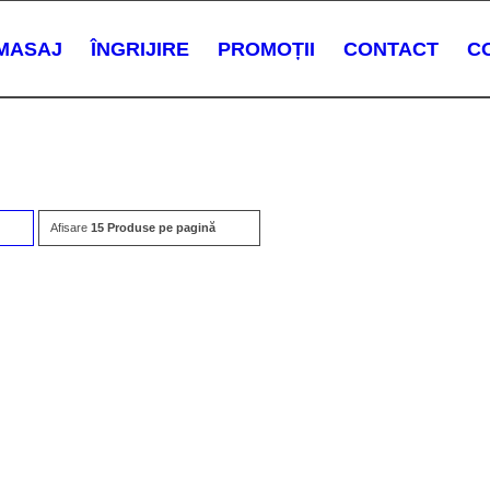
MASAJ
ÎNGRIJIRE
PROMOȚII
CONTACT
C
Afisare
Click
15 Produse pe pagină
pentru
ordonarea
produselor
ordine
crescător