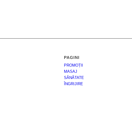
de
prețuri:
18,00 lei
până
la
71,00 lei
PAGINI
PROMOȚII
MASAJ
SĂNĂTATE
ÎNGRIJIRE