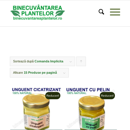
Sortează după
Comanda Implicita
Click
pentru
Afisare
15 Produse pe pagină
ordonarea
produselor
Reduceri!
Reduceri!
ordine
crescător