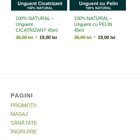
100% NATURAL –
100% NATURAL –
Unguent
Unguent cu PELIN
CICATRIZANT 45ml
45ml
Prețul
Prețul
Prețul
Prețul
35,00
lei
19,00
lei
35,00
lei
19,00
lei
inițial
curent
inițial
curent
a
este:
a
este:
fost:
19,00 lei.
fost:
19,00 lei.
35,00 lei.
35,00 lei.
PAGINI
PROMOȚII
MASAJ
SĂNĂTATE
ÎNGRIJIRE