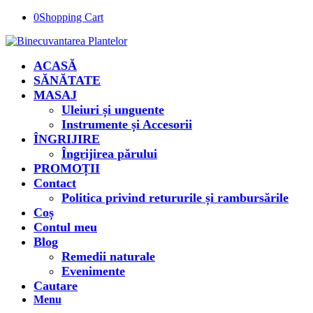
0
Shopping Cart
ACASĂ
SĂNĂTATE
MASAJ
Uleiuri și unguente
Instrumente și Accesorii
ÎNGRIJIRE
Îngrijirea părului
PROMOȚII
Contact
Politica privind retururile și rambursările
Coș
Contul meu
Blog
Remedii naturale
Evenimente
Cautare
Menu