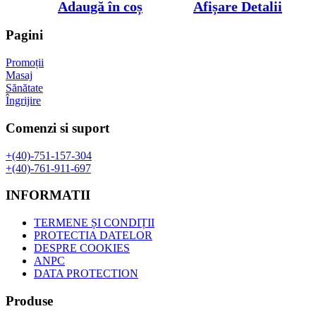
inițial
curent
Adaugă în coș
Afișare Detalii
a
este:
fost:
59,99 lei.
Pagini
160,00 lei.
Promoții
Masaj
Sănătate
Îngrijire
Comenzi si suport
+(40)-751-157-304
+(40)-761-911-697
INFORMATII
TERMENE ȘI CONDIȚII
PROTECTIA DATELOR
DESPRE COOKIES
ANPC
DATA PROTECTION
Produse