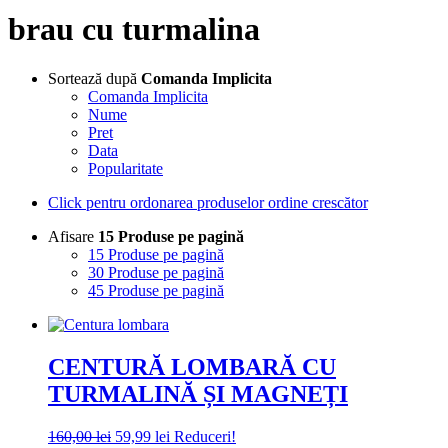
brau cu turmalina
Sortează după
Comanda Implicita
Comanda Implicita
Nume
Pret
Data
Popularitate
Click pentru ordonarea produselor ordine crescător
Afisare
15 Produse pe pagină
15 Produse pe pagină
30 Produse pe pagină
45 Produse pe pagină
CENTURĂ LOMBARĂ CU
TURMALINĂ ȘI MAGNEȚI
Prețul
Prețul
160,00
lei
59,99
lei
Reduceri!