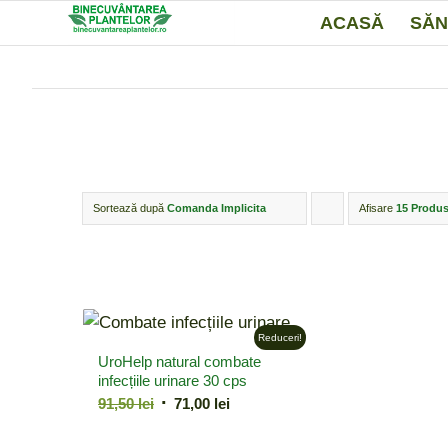
ACASĂ
SĂN
Sortează după
Comanda Implicita
Afisare
Click
15 Produs
pentru
ordonarea
produselor
ordine
Reduceri!
UroHelp natural combate
crescător
infecțiile urinare 30 cps
Prețul
Prețul
91,50
lei
71,00
lei
inițial
curent