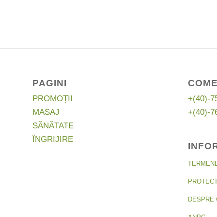
a
este:
fost:
71,00 lei.
91,50 lei.
PAGINI
COME
PROMOȚII
+(40)-7
MASAJ
+(40)-7
SĂNĂTATE
ÎNGRIJIRE
INFO
TERMENE 
PROTECT
DESPRE 