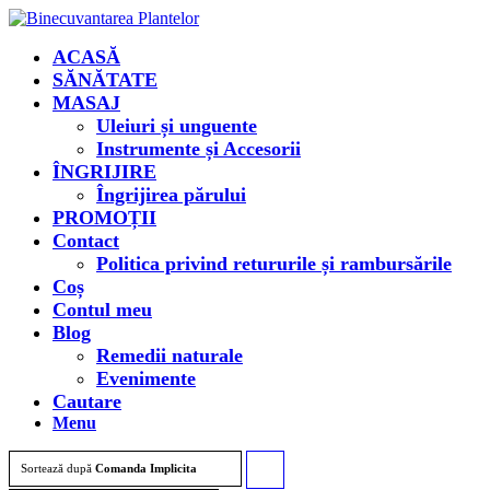
ACASĂ
SĂNĂTATE
MASAJ
Uleiuri și unguente
Instrumente și Accesorii
ÎNGRIJIRE
Îngrijirea părului
PROMOȚII
Contact
Politica privind retururile și rambursările
Coș
Contul meu
Blog
Remedii naturale
Evenimente
Cautare
Menu
Sortează după
Comanda Implicita
Click