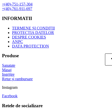
+(40)-751-157-304
+(40)-761-911-697
INFORMATII
TERMENE ȘI CONDIȚII
PROTECTIA DATELOR
DESPRE COOKIES
ANPC
DATA PROTECTION
Produse
Sanatate
Masaj
Ingrijire
Retur și rambursare
Instagram
Facebook
Retele de socializare