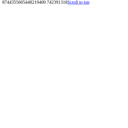
8744355605448219400 742391318
Scroll to top