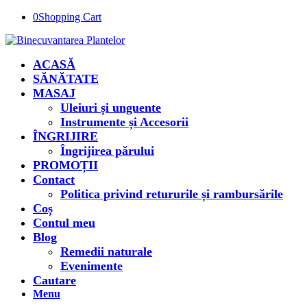
0
Shopping Cart
ACASĂ
SĂNĂTATE
MASAJ
Uleiuri și unguente
Instrumente și Accesorii
ÎNGRIJIRE
Îngrijirea părului
PROMOȚII
Contact
Politica privind retururile și rambursările
Coș
Contul meu
Blog
Remedii naturale
Evenimente
Cautare
Menu