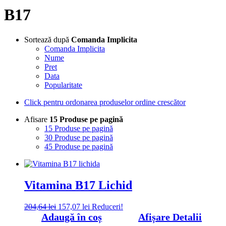
B17
Sortează după
Comanda Implicita
Comanda Implicita
Nume
Pret
Data
Popularitate
Click pentru ordonarea produselor ordine crescător
Afisare
15 Produse pe pagină
15 Produse pe pagină
30 Produse pe pagină
45 Produse pe pagină
Vitamina B17 Lichid
Prețul
Prețul
204,64
lei
157,07
lei
Reduceri!
inițial
curent
Adaugă în coș
Afișare Detalii
a
este: