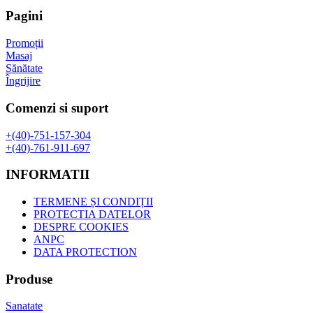
fost:
157,07 lei.
Pagini
204,64 lei.
Promoții
Masaj
Sănătate
Îngrijire
Comenzi si suport
+(40)-751-157-304
+(40)-761-911-697
INFORMATII
TERMENE ȘI CONDIȚII
PROTECTIA DATELOR
DESPRE COOKIES
ANPC
DATA PROTECTION
Produse
Sanatate