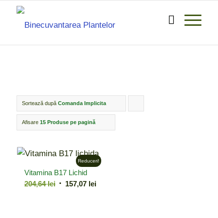
Sortează după
Comanda Implicita
Click
pentru
Afisare
15 Produse pe pagină
ordonarea
produselor
Reduceri!
ordine
Vitamina B17 Lichid
crescător
Prețul
Prețul
204,64
lei
157,07
lei
inițial
curent
a
este:
fost:
157,07 lei.