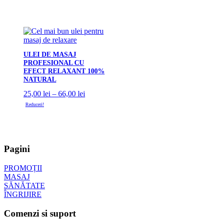
ULEI DE MASAJ
PROFESIONAL CU
EFECT RELAXANT 100%
NATURAL
Interval
25,00
lei
–
66,00
lei
de
Reduceri!
prețuri:
25,00 lei
până
la
66,00 lei
Pagini
PROMOȚII
MASAJ
SĂNĂTATE
ÎNGRIJIRE
Comenzi si suport